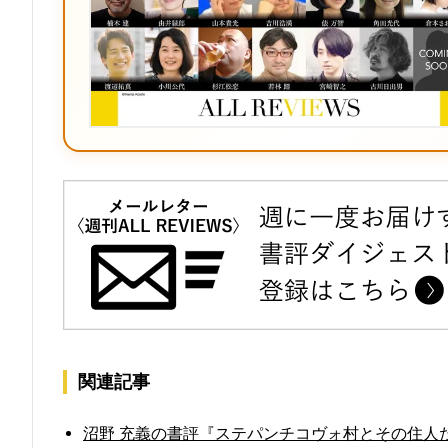
関連記事
沼野 充義の書評『ステパンチコヴォ村とその住人た