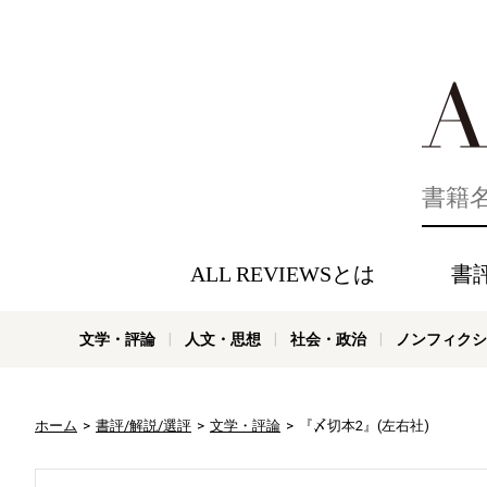
好きな書評
ALL REVIEWSとは
書
文学・評論
人文・思想
社会・政治
ノンフィクシ
ホーム
書評/解説/選評
文学・評論
『〆切本2』(左右社)