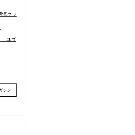
檀流クッ
か
 、ユゴ
ガジン