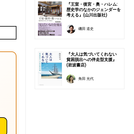
『王室・後宮・奥・ハレム:
歴史学のなかのジェンダーを
考える』(山川出版社)
磯田 道史
E
『大人は気づいてくれない
貧困脱出への伴走型支援』
(岩波書店)
角田 光代