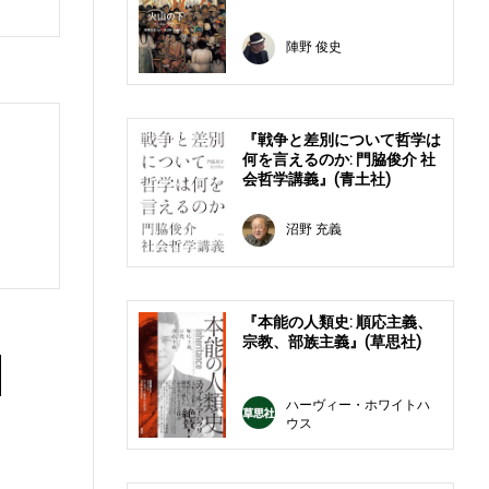
陣野 俊史
『戦争と差別について哲学は
何を言えるのか: 門脇俊介 社
会哲学講義』(青土社)
沼野 充義
『本能の人類史: 順応主義、
宗教、部族主義』(草思社)
ハーヴィー・ホワイトハ
ウス