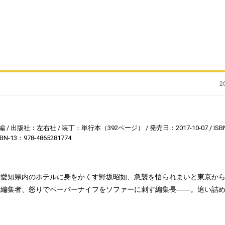
2
編
出版社：左右社
装丁：単行本（392ページ）
発売日：2017-10-07
ISB
SBN-13：978-4865281774
の愛知県内のホテルに身をかくす野坂昭如、急襲を悟られまいと東京か
す編集者、怒りでペーパーナイフをソファーに刺す編集長――。追い詰