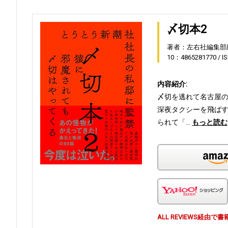
〆切本2
著者：左右社編集部
10：4865281770
I
内容紹介:
〆切を逃れて名古屋
深夜タクシーを飛ば
られて「…
もっと読む
ALL REVIEWS経