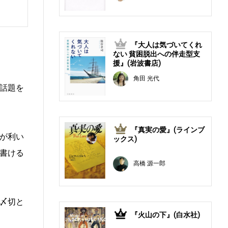
『大人は気づいてくれ
2
ない 貧困脱出への伴走型支
援』(岩波書店)
角田 光代
話題を
『真実の愛』(ラインブ
3
が利い
ックス)
書ける
高橋 源一郎
〆切と
『火山の下』(白水社)
4