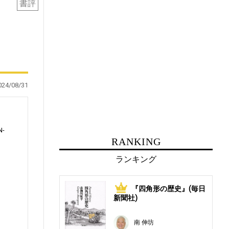
書評
024/08/31
N-
RANKING
ランキング
ら
『四角形の歴史』(毎日
1
め
新聞社)
南 伸坊