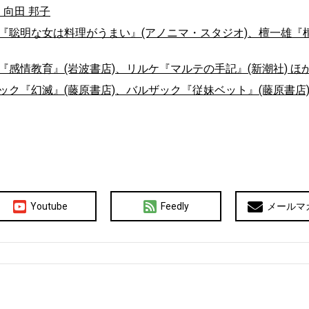
：向田 邦子
子『聡明な女は料理がうまい』(アノニマ・スタジオ)、檀一雄『
『感情教育』(岩波書店)、リルケ『マルテの手記』(新潮社) ほ
ック『幻滅』(藤原書店)、バルザック『従妹ベット』(藤原書店)
Youtube
Feedly
メールマ