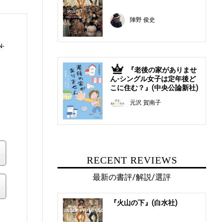
陣野 俊史
N-
『老後の家がありませ
5
ん-シングル女子は定年後ど
こに住む？』(中央公論新社)
ら
元沢 賀南子
め
楽天ブックス
RECENT REVIEWS
最新の書評/解説/選評
その他の書店
『火山の下』(白水社)
。