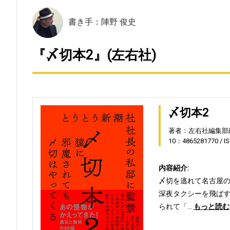
書き手：陣野 俊史
『〆切本2』(左右社)
〆切本2
著者：左右社編集部
10：4865281770
I
内容紹介:
〆切を逃れて名古屋
深夜タクシーを飛ば
られて「…
もっと読む