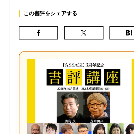
この書評をシェアする
Facebook
X（旧
は
Twitter）
て
な
ブ
ッ
ク
マ
ー
ク