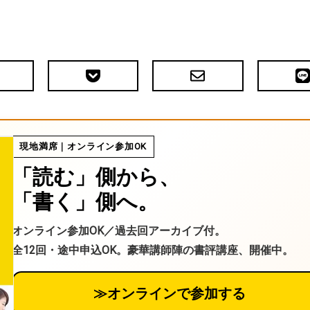
Pocket
メ
LIN
で
ー
送
ル
る
現地満席｜オンライン参加OK
「読む」側から、
「書く」側へ。
オンライン参加OK／過去回アーカイブ付。
全12回・途中申込OK。豪華講師陣の書評講座、開催中。
≫オンラインで参加する