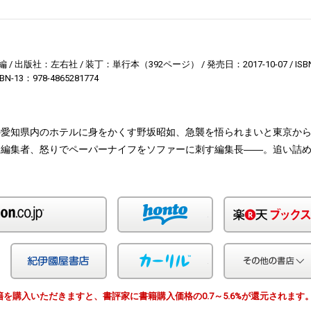
編
出版社：左右社
装丁：単行本（392ページ）
発売日：2017-10-07
ISB
SBN-13：978-4865281774
の愛知県内のホテルに身をかくす野坂昭如、急襲を悟られまいと東京か
す編集者、怒りでペーパーナイフをソファーに刺す編集長――。追い詰
Amazon
honto
Yahoo!ショッピング
紀伊国屋
カーリル
由で書籍を購入いただきますと、書評家に書籍購入価格の0.7～5.6%が還元されます