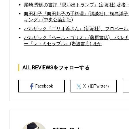
尾崎 秀樹の書評『思い出トランプ』(新潮社) 著者
向田和子『向田邦子の手料理』(講談社)、桐島洋
キング』(中央公論新社)
バルザック『ゴリオ爺さん』(新潮社)、フロベール
バルザック『ペール・ゴリオ』(藤原書店)、バルザ
ー『レ・ミゼラブル』(岩波書店) ほか
ALL REVIEWSをフォローする
Facebook
X（旧Twitter）