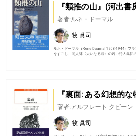
『類推の山』(河出書
著者:ルネ・ドーマル
牧 眞司
ルネ・ドーマル（Rene Daumal 1908-19
をすごし、同人誌〈大いなる賭〉の若い詩人集団
『裏面: ある幻想的な
著者:アルフレート クビーン
牧 眞司