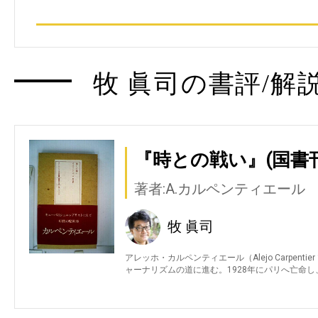
牧 眞司の書評/解
『時との戦い』(国書
著者:A.カルペンティエール
牧 眞司
アレッホ・カルペンティエール（Alejo Carpenti
ャーナリズムの道に進む。1928年にパリへ亡命し