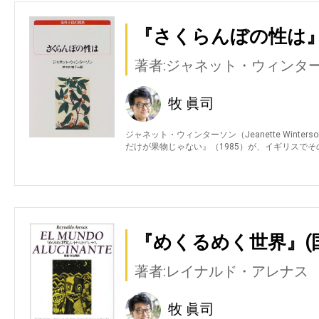
『さくらんぼの性は』
著者:ジャネット・ウィンタ
牧 眞司
ジャネット・ウィンターソン（Jeanette Winter
だけが果物じゃない』（1985）が、イギリスでそ
『めくるめく世界』(
著者:レイナルド・アレナス
牧 眞司