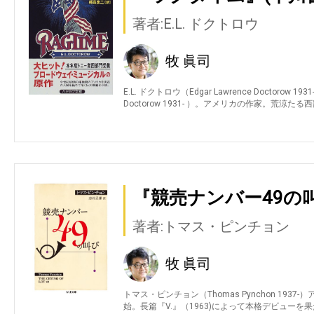
著者:E.L. ドクトロウ
牧 眞司
E.L. ドクトロウ（Edgar Lawrence Doctorow 1
Doctorow 1931- ）。アメリカの作家。荒涼たる
『競売ナンバー49の叫
著者:トマス・ピンチョン
牧 眞司
トマス・ピンチョン（Thomas Pynchon 19
始。長篇『V.』（1963)によって本格デビューを