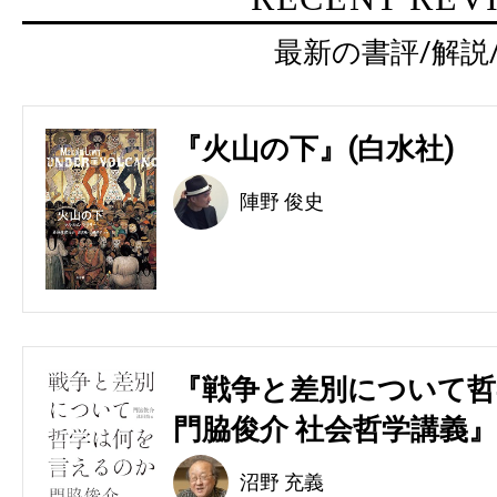
最新の書評/解説
『火山の下』(白水社)
陣野 俊史
『戦争と差別について哲
門脇俊介 社会哲学講義』
沼野 充義