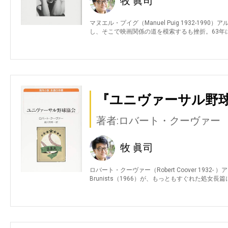
牧 眞司
マヌエル・プイグ（Manuel Puig 1932-19
し、そこで映画関係の道を模索するも挫折。63年
『ユニヴァーサル野球
著者:ロバート・クーヴァー
牧 眞司
ロバート・クーヴァー（Robert Coover 1932- ）アメ
Brunists（1966）が、もっともすぐれた処女長