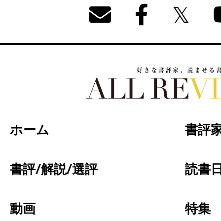
好きな書評家、読ませる書評。ALL REVIEW
ホーム
書評
書評/解説/選評
読書日
動画
特集