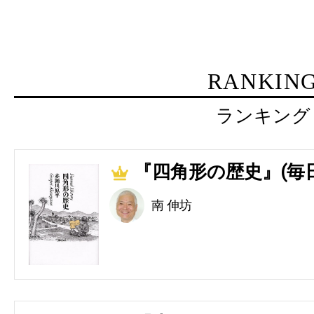
RANKIN
ランキング
『四角形の歴史』(毎
1
南 伸坊