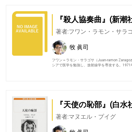
『殺人協奏曲』(新潮社
著者:フワン・ラモン・サラ
牧 眞司
フワン＝ラモン・サラゴサ（Juan-ramon Zarag
シアで医学を勉強し、放射線学を専攻する。1971
『天使の恥部』(白水社
著者:マヌエル・プイグ