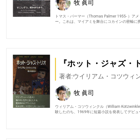
牧 眞司
トマス・パーマー（Thomas Palmer 1955-
ー。これは、マイアミを舞台にコカインの密輸に
『ホット・ジャズ・ト
著者:ウイリアム・コツウィ
牧 眞司
ウィリアム・コツウィンクル（William Kotzwin
験したのち、1969年に短篇小説を発表してデビュ