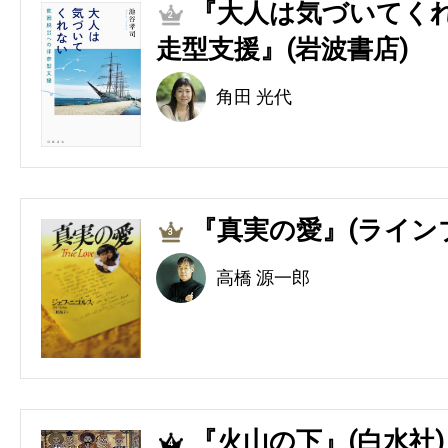
『大人は気づいてくれ
2
走型支援』(岩波書店)
角田 光代
『真実の愛』(ライン
3
高橋 源一郎
『火山の下』(白水社)
4