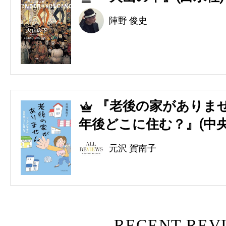
陣野 俊史
『老後の家がありませ
5
年後どこに住む？』(中央
元沢 賀南子
RECENT REV