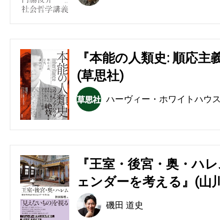
『本能の人類史: 順応主
(草思社)
ハーヴィー・ホワイトハウ
『王室・後宮・奥・ハレ
ェンダーを考える』(山川
磯田 道史