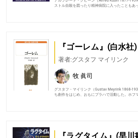
アルフレート・クビーン（Alfred Kubin 187
ストル自殺を図ったり精神病院に入ったこともあ
『ゴーレム』(白水社)
著者:グスタフ マイリンク
牧 眞司
グスタフ・マイリンク（Gustav Meyrink 18
ち創作をはじめ、おもにプラハで活動した。ホフ
『ラグタイム』(早川