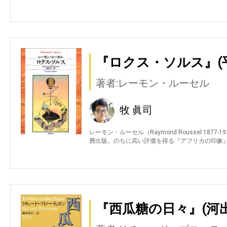
『ロクス・ソルス』(
著者:レーモン・ルーセル
牧 眞司
レーモン・ルーセル（Raymond Roussel 18
費出版。のちに高い評価を得る『アフリカの印象』（
『西瓜糖の日々』(河