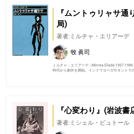
『ムントゥリャサ通り
局)
著者:ミルチャ・エリアーデ
牧 眞司
ミルチャ・エリアーデ（Mircea Eliade 190
時代から創作を開始。インドでヨーガやタントラ
『心変わり』(岩波書店
著者:ミシェル・ビュトール