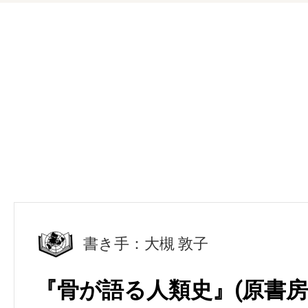
書き手：大槻 敦子
『骨が語る人類史』(原書房