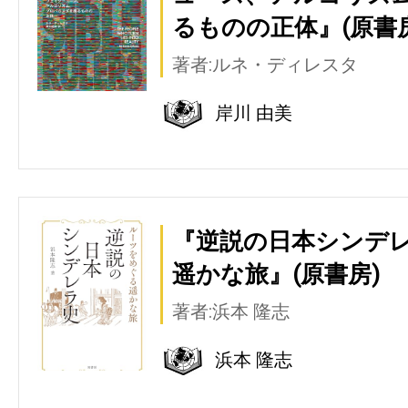
るものの正体』(原書房
著者:ルネ・ディレスタ
岸川 由美
『逆説の日本シンデレ
遥かな旅』(原書房)
著者:浜本 隆志
浜本 隆志