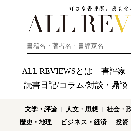
好きな書評家、読ませる書評。ALL REVIEWS
ALL REVIEWSとは
書評家
読書日記/コラム/対談・鼎談
文学・評論
人文・思想
社会・
歴史・地理
ビジネス・経済
投資