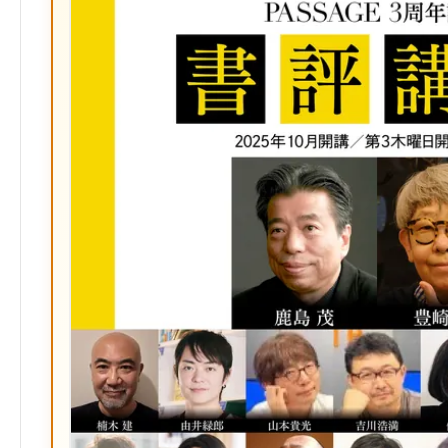
ク
マ
ー
ク