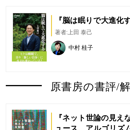
『脳は眠りで大進化す
著者:上田 泰己
中村 桂子
原書房の書評/解
『ネット世論の見えな
ュース、アルゴリズ