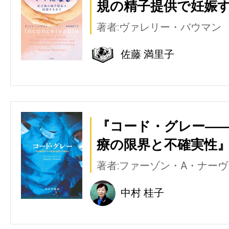
規の精子提供で妊娠す
著者:ヴァレリー・バウマン
佐藤 満里子
『コード・グレー―
療の限界と不確実性』
著者:ファーゾン・A・ナーヴ
中村 桂子