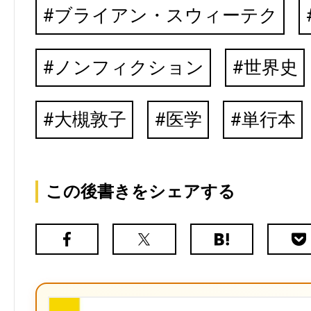
ブライアン・スウィーテク
ノンフィクション
世界史
大槻敦子
医学
単行本
この後書きをシェアする
Facebook
X（旧
は
Poc
Twitter）
て
な
ブ
ッ