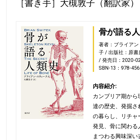
［書き手］大槻敦子（翻訳家）
骨が語る人
著者：ブライアン
子
出版社：原書
発売日：2020-02
SBN-13：978-456
内容紹介:
カンブリア期から
達の歴史、発掘さ
の暮らし、リチャ
発見、骨に関わる
まつわる興味深い