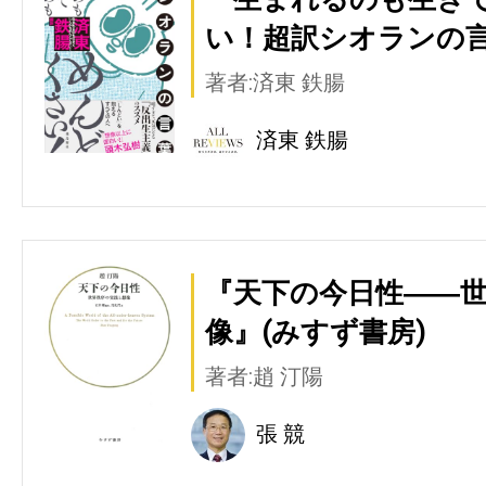
い！超訳シオランの言
著者:済東 鉄腸
済東 鉄腸
『天下の今日性――
像』(みすず書房)
著者:趙 汀陽
張 競