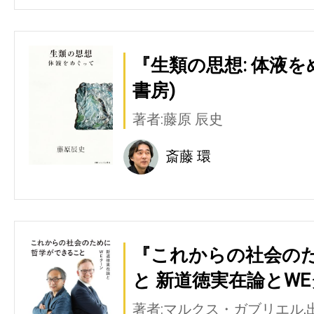
『生類の思想: 体液
書房)
著者:藤原 辰史
斎藤 環
『これからの社会の
と 新道徳実在論とWE
著者:マルクス・ガブリエル,