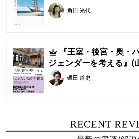
角田 光代
『王室・後宮・奥・ハ
5
ジェンダーを考える』(
磯田 道史
RECENT REV