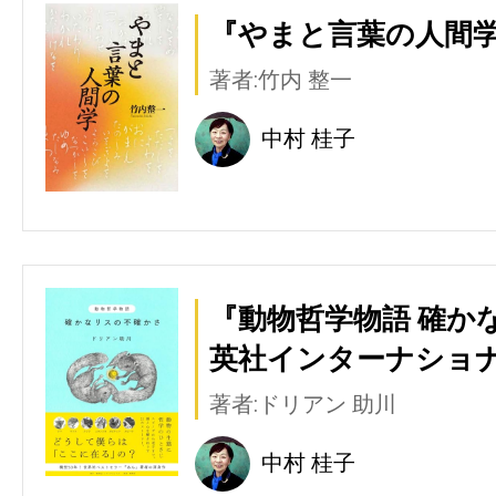
『やまと言葉の人間学
著者:竹内 整一
中村 桂子
『動物哲学物語 確か
英社インターナショナ
著者:ドリアン 助川
中村 桂子