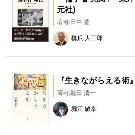
元社)
著者:田中 豊
橋爪 大三郎
『生きながらえる術』
著者:鷲田 清一
堀江 敏幸