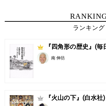
RANKIN
ランキング
『四角形の歴史』(毎
1
南 伸坊
『火山の下』(白水社)
2