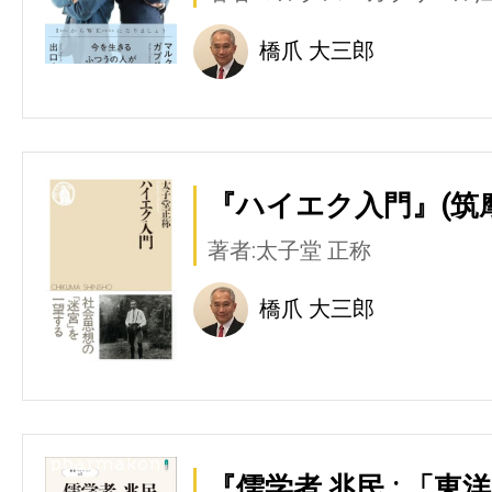
橋爪 大三郎
『ハイエク入門』(筑
著者:太子堂 正称
橋爪 大三郎
『儒学者 兆民 : 「