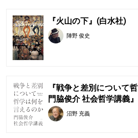
『火山の下』(白水社)
陣野 俊史
『戦争と差別について哲
門脇俊介 社会哲学講義』
沼野 充義