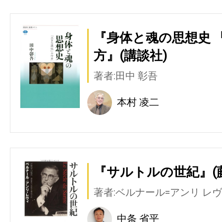
『身体と魂の思想史 
方』(講談社)
著者:田中 彰吾
本村 凌二
『サルトルの世紀』(
著者:ベルナール=アンリ レ
中条 省平