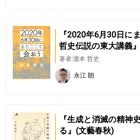
『2020年6月30日
哲史伝説の東大講義』
著者:瀧本 哲史
永江 朗
『生成と消滅の精神史
る』(文藝春秋)