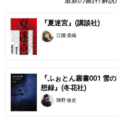
最新の書評/解説
『夏迷宮』(講談社)
江國 香織
『ふぉとん叢書001 雪の
想録』(冬花社)
陣野 俊史