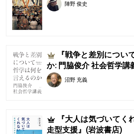
陣野 俊史
『戦争と差別につい
3
か: 門脇俊介 社会哲学講
沼野 充義
『大人は気づいてくれ
4
走型支援』(岩波書店)