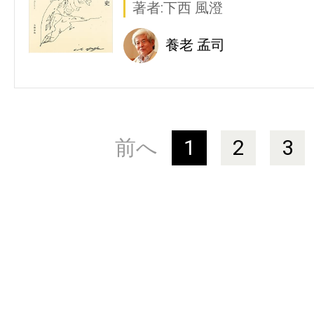
著者:下西 風澄
養老 孟司
前へ
1
2
3