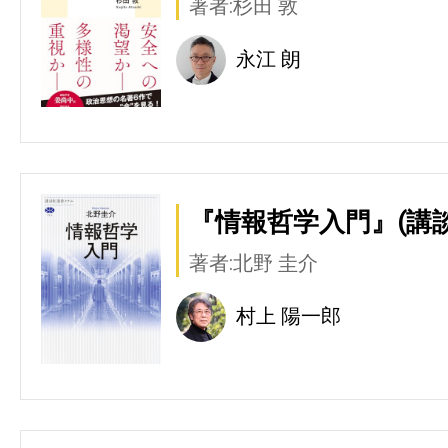
著者:杉田 敦
永江 朗
『情報哲学入門』(講談
著者:北野 圭介
村上 陽一郎