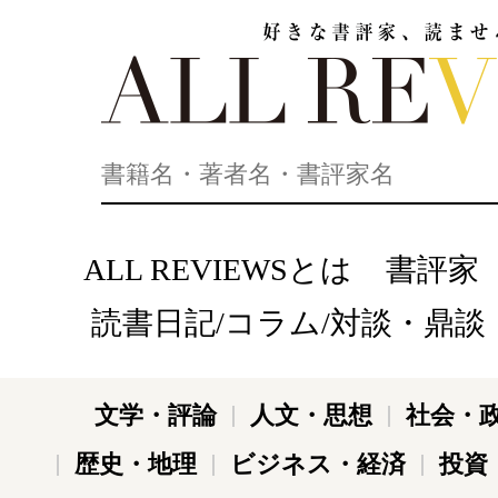
好きな書評家、読ませる書評。ALL REVIEWS
ALL REVIEWSとは
書評家
読書日記/コラム/対談・鼎談
文学・評論
人文・思想
社会・
歴史・地理
ビジネス・経済
投資