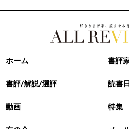
好きな書評家、読ませる書評。ALL REVIEW
ホーム
書評
書評/解説/選評
読書日
動画
特集