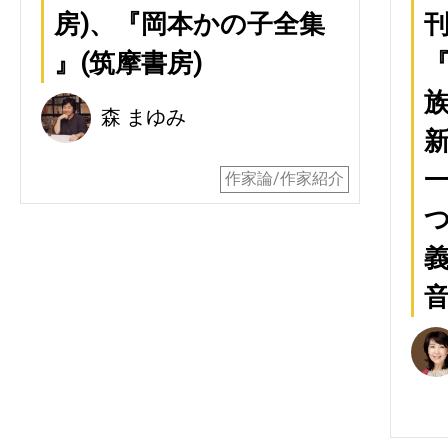
房)、『岡本かの子全集
』(筑摩書房)
『
族
森 まゆみ
新
作家論/作家紹介
つ
音