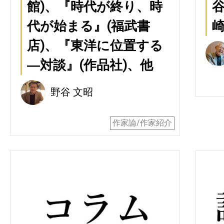
館)、『時代が終り、時
谷
代が始まる』(福武書
崎
店)、『東洋に位置する
―対談』(作品社)、他
野谷 文昭
作家論/作家紹介