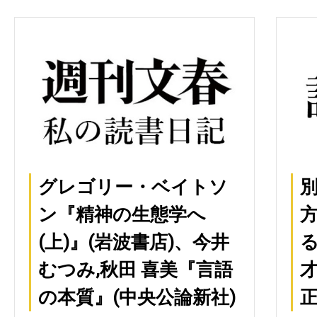
グレゴリー・ベイトソ
ン『精神の生態学へ
(上)』(岩波書店)、今井
る
むつみ,秋田 喜美『言語
才
の本質』(中央公論新社)