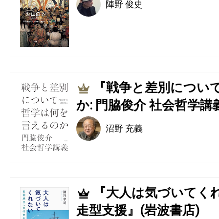
陣野 俊史
『戦争と差別につい
3
か: 門脇俊介 社会哲学講
沼野 充義
『大人は気づいてくれ
4
走型支援』(岩波書店)