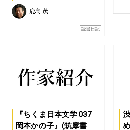
鹿島 茂
読書日記
『ちくま日本文学 037
渋
岡本かの子』(筑摩書
め