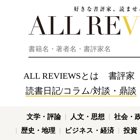
好きな書評家、読ませる書評。ALL REVIEWS
ALL REVIEWSとは
書評家
読書日記/コラム/対談・鼎談
文学・評論
人文・思想
社会・
歴史・地理
ビジネス・経済
投資