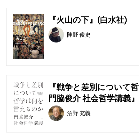
『火山の下』(白水社)
陣野 俊史
『戦争と差別について哲
門脇俊介 社会哲学講義』
沼野 充義