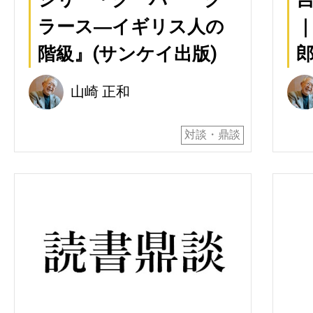
ラース―イギリス人の
｜
階級』(サンケイ出版)
郎
山崎 正和
対談・鼎談