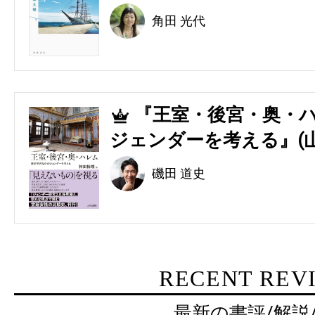
角田 光代
『王室・後宮・奥・ハ
5
ジェンダーを考える』(
磯田 道史
RECENT REV
最新の書評/解説