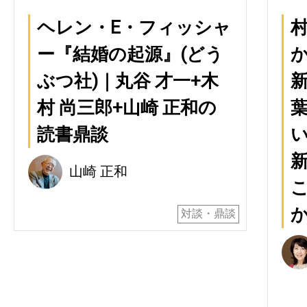
ヘレン・E・フィッシャ
ー『結婚の起源』(どう
ぶつ社)｜丸谷 才一+木
新
村 尚三郎+山崎 正和の
読書鼎談
新
山崎 正和
こ
対談・鼎談