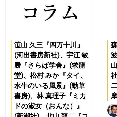
笹山 久三『四万十川』
森
(河出書房新社)、宇江 敏
波
勝『さらば学舎』(求龍
堂)、松村 みか『タイ、
社
水牛のいる風景』(勁草
二
書房)、林 真理子『ミカ
摩
ドの淑女（おんな）』
(新潮社)、北山 龍二『コ