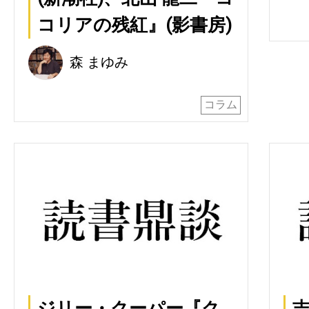
コリアの残紅』(影書房)
森 まゆみ
コラム
ジリー・クーパー『ク
吉