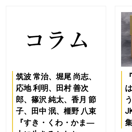
筑波 常治、堀尾 尚志、
応地 利明、田村 善次
郎、篠沢 純太、香月 節
子、田中 泯、榧野 八束
J
『すき・くわ・かま―