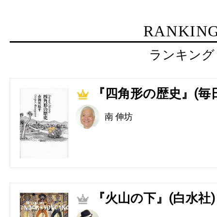
RANKIN
ランキング
『四角形の歴史』(毎
1
南 伸坊
『火山の下』(白水社)
2