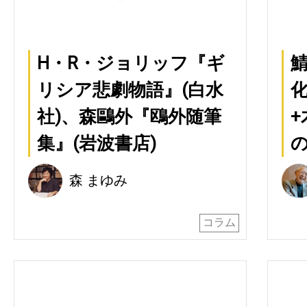
H・R・ジョリッフ『ギ
リシア悲劇物語』(白水
化
社)、森鷗外『鴎外随筆
+
集』(岩波書店)
森 まゆみ
コラム