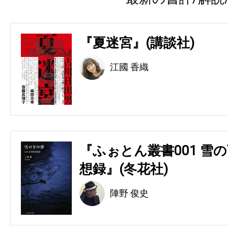
『夏迷宮』(講談社)
江國 香織
『ふぉとん叢書001 雪の
想録』(冬花社)
陣野 俊史