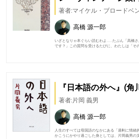
著者:マイケル・ブロードベ
高橋 源一郎
いざとなりゃ本ぐらい読むわよ……たぶん「高橋
です？」この質問を受けるたびに、わたしは「そ
『日本語の外へ』(角
著者:片岡 義男
高橋 源一郎
人生のすべては母国語のなかにある「過剰に情緒
かこうにかやり過ごした身としては、片岡義男の