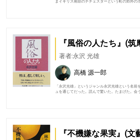
まイギリス南部のチチェスターという町の郊外の
『風俗の人たち』(筑
著者:永沢 光雄
高橋 源一郎
「永沢光雄」というジャンル永沢光雄という名前を
ュを通じてだった。読んで驚いた。たまげた。会
『不機嫌な果実』(文