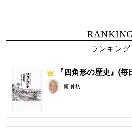
RANKIN
ランキング
『四角形の歴史』(毎
1
南 伸坊