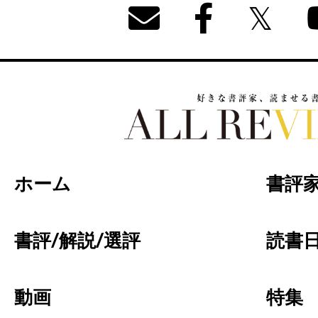
好きな書評家、読ませる書評。ALL REVIEW
ホーム
書評
書評/解説/選評
読書日
動画
特集