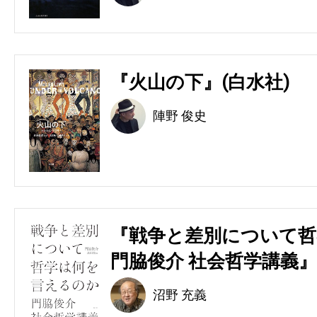
『火山の下』(白水社)
陣野 俊史
『戦争と差別について哲
門脇俊介 社会哲学講義』
沼野 充義