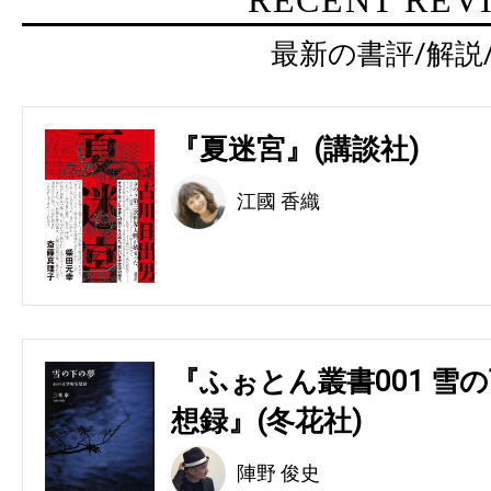
最新の書評/解説
『夏迷宮』(講談社)
江國 香織
『ふぉとん叢書001 雪の
想録』(冬花社)
陣野 俊史