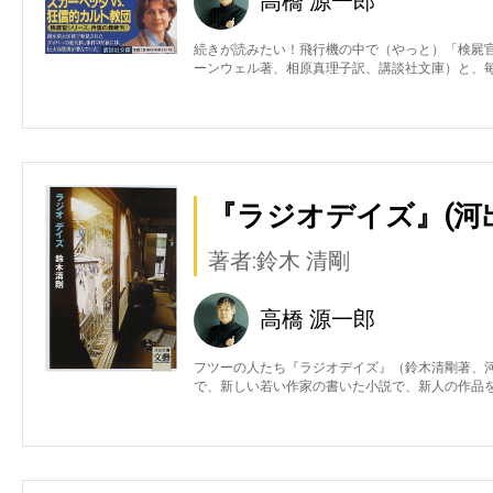
高橋 源一郎
続きが読みたい！飛行機の中で（やっと）「検屍
ーンウェル著、相原真理子訳、講談社文庫）と、
『ラジオデイズ』(河
著者:鈴木 清剛
高橋 源一郎
フツーの人たち『ラジオデイズ』（鈴木清剛著、
で、新しい若い作家の書いた小説で、新人の作品