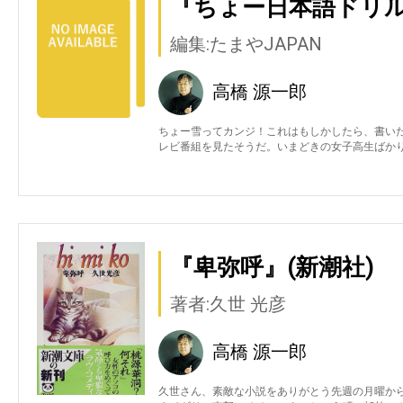
『ちょー日本語ドリル
編集:たまやJAPAN
高橋 源一郎
ちょー雪ってカンジ！これはもしかしたら、書い
レビ番組を見たそうだ。いまどきの女子高生ばか
『卑弥呼』(新潮社)
著者:久世 光彦
高橋 源一郎
久世さん、素敵な小説をありがとう先週の月曜か