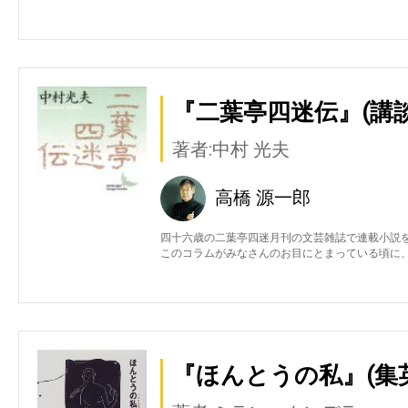
『二葉亭四迷伝』(講談
著者:中村 光夫
高橋 源一郎
四十六歳の二葉亭四迷月刊の文芸雑誌で連載小説
このコラムがみなさんのお目にとまっている頃に
『ほんとうの私』(集