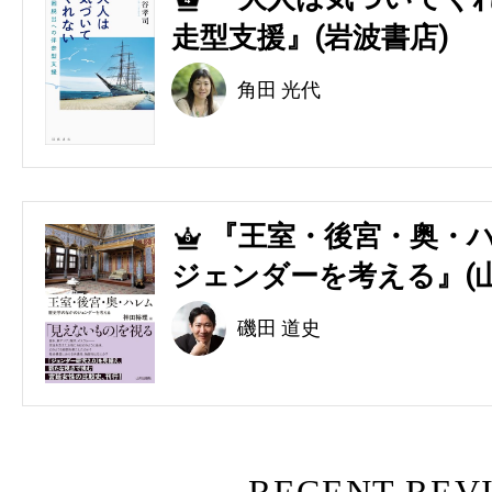
4
走型支援』(岩波書店)
角田 光代
『王室・後宮・奥・ハ
5
ジェンダーを考える』(
磯田 道史
RECENT REV