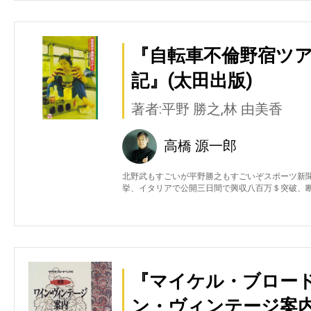
『自転車不倫野宿ツ
記』(太田出版)
著者:平野 勝之,林 由美香
高橋 源一郎
北野武もすごいが平野勝之もすごいぞスポーツ新聞
挙、イタリアで公開三日間で興収八百万＄突破、
『マイケル・ブロー
ン・ヴィンテージ案内