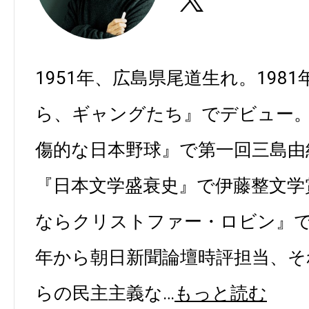
https://twitter.com/takagenge
1951年、広島県尾道生れ。198
ら、ギャングたち』でデビュー。1
傷的な日本野球』で第一回三島由紀
『日本文学盛衰史』で伊藤整文学賞
ならクリストファー・ロビン』で谷
年から朝日新聞論壇時評担当、そ
らの民主主義な…
もっと読む