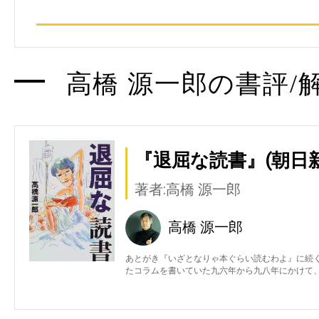
高橋 源一郎の書評/
『退屈な読書』(朝日
著者:高橋 源一郎
高橋 源一郎
あとがき『いざとなりゃ本ぐらい読むわよ』に続
たコラムを書いていた九六年から九八年にかけて