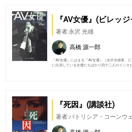
『AV女優』(ビレッジ
著者:永沢 光雄
高橋 源一郎
『AV女優』にはまる『AV女優』（永沢光雄著、
に出演している女優たちばかり四十二人のインタ
『死因』(講談社)
著者:パトリシア・コーンウ