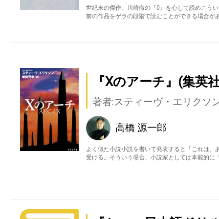
世紀末の傑作、川崎徹の『0』を心して読めこう
前の作品をゲラの段階で読むことができる場合が
『Xのアーチ』(集英社
著者:スティーヴ・エリクソ
高橋 源一郎
よく似た小説小説を書いて発表すると「これは、
受ける。そういう場合、小説家としては本能的に