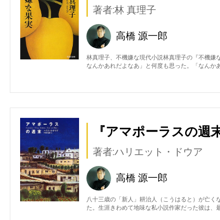
著者:林 真理子
高橋 源一郎
林真理子、不機嫌な現代小説林真理子の『不機嫌
なんかあれだよなあ」と何度も思った。「なんか
『アマポーラスの週末
著者:ハリエット・ドウア
高橋 源一郎
八十三歳の「新人」耕治人（こうはると）が亡く
た。生涯きわめて地味な私小説作家だった彼は、