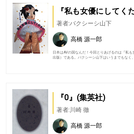
『私も女優にしてくだ
著者:バクシーシ山下
高橋 源一郎
日本はAVの国なんだ！今回とりあげるのは『私も
出版）である。バクシーシ山下はいうまでもなく、
『0』(集英社)
著者:川崎 徹
高橋 源一郎