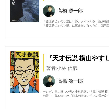
高橋 源一郎
「藤原新也」の小説はじめ、タイトルを、藤原新
「藤原新也」の小説、に変えた。なんだか「週刊
『天才伝説 横山やすし
著者:小林 信彦
高橋 源一郎
テレビの国の淋しい天才小林信彦の『天才伝説 横
の最中、萩本欽一が「日本の大衆の笑いの質が変