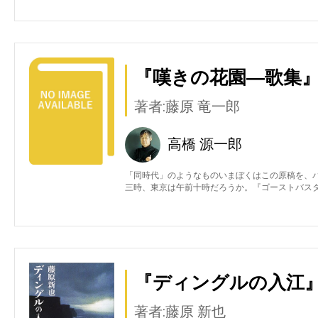
『嘆きの花園―歌集』
著者:藤原 竜一郎
高橋 源一郎
「同時代」のようなものいまぼくはこの原稿を、
三時、東京は午前十時だろうか。『ゴーストバス
『ディングルの入江』
著者:藤原 新也