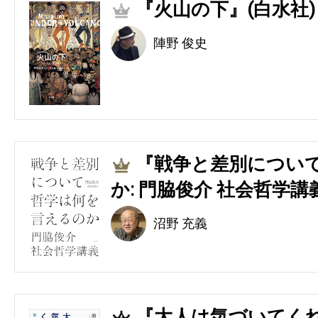
『火山の下』(白水社)
2
陣野 俊史
『戦争と差別につい
3
か: 門脇俊介 社会哲学講
沼野 充義
『大人は気づいてくれ